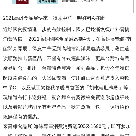
2021高雄食品展快來「得意中華」呷好料A好康
近期國內疫情進一步的有效控制，國人已逐漸恢復出外購物
消費習慣， 2021高雄國際食品展為期4天，在高雄展覽館-南
館閃亮開展，得意中華受到高雄市海洋局邀請參展，藉由這
次順勢推出新產品，不僅有各式經典滷味，更與台灣特有農
產品結合，推出「台灣特色農糧」系列產品，包含今年獲選
防疫常備食品的「失戀回魂湯」使用旗山青香蕉連皮入菜軟
中帶Q，以及做工繁複秋冬暖胃首選的「胡椒豬肚鴨煲」等，
現場還有打卡送好禮、配合舞台有獎徵答免費送你超值福袋
以及看影片就能享有明星產品「秋刀魚買一送一」保證給你
絕無僅有的優惠。
來高雄食品展-海味專區消費消費滿500及1680元，即可參加