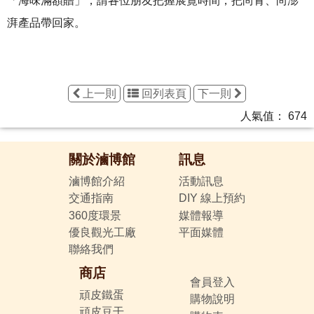
「海味滿額贈」，請各位朋友把握展覽時間，把尚青、尚澎
湃產品帶回家。
上一則
回列表頁
下一則
人氣值：
674
關於滷博館
訊息
滷博館介紹
活動訊息
交通指南
DIY 線上預約
360度環景
媒體報導
優良觀光工廠
平面媒體
聯絡我們
商店
會員登入
頑皮鐵蛋
購物說明
頑皮豆干