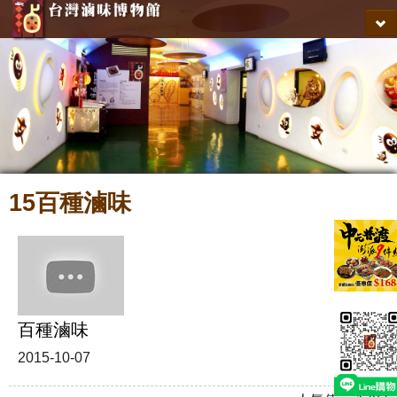
關於滷博館
最新訊息
媒體報導
購物商城
會員專區
15百種滷味
導覽參訪
聯絡我們
得意中華
百種滷味
2015-10-07