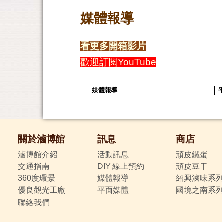
媒體報導
看更多開箱影片
歡迎訂閱YouTube
媒體報導
關於滷博館
訊息
商店
滷博館介紹
活動訊息
頑皮鐵蛋
交通指南
DIY 線上預約
頑皮豆干
360度環景
媒體報導
紹興滷味系
優良觀光工廠
平面媒體
國境之南系
聯絡我們